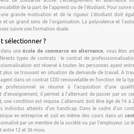
venu de solidarité active. L’enseignement en alternance im
sabilité de la part de l’apprenti ou de l’étudiant. Pour suivre 
 une grande motivation et de la rigueur. L’étudiant doit ég
e et un grand sens de l’organisation. La polyvalence et l’au
nsez suivre une formation duale.
at sélectionner ?
e dans une
école de commerce en alternance
, vous êtes a
ifférents types de contrats : le contrat de professionnalisatio
ssionnalisation est réservé à toutes les personnes ayant entr
t plus se trouvant en situation de demande de travail. À tra
engagent dans un contrat CDD renouvelable en fonction de la ty
 professionnel se résume à l’acquisition d’une qualifi
t d’enseignement, il permet à l’alternant de passer par un cer
t, une condition est requise. L’alternant doit être âgé de 16 à 
es individus atteints d’un handicap. Dans le cadre d’un con
pratique en entreprise et suit en même des cours dans un
cen
sonnalisé par un membre de la société ou par l’employeur. Le d
t entre 12 et 36 mois.