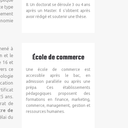
plique
8. Un doctorat se déroule 3 ou 4 ans
ce type
après un Master. Il s’obtient après
alement
avoir rédigé et soutenir une thèse.
tonomie
mené à
École de commerce
n et le
e 16 et
vers ce
Une école de commerce est
accessible après le bac, en
pologie
admission parallèle ou après une
cation
prépa. Ces établissements
tificat
pédagogiques proposent des
25 ans.
formations en finance, marketing,
trat de
commerce, management, gestion et
tre de
ressources humaines.
élai du